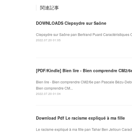
関連記事
DOWNLOADS Clepsydre sur Saône
Clepsydre sur Saône pan Bertrand Puard Caractéristiques C
2022.07.20 01:05
[PDF/Kindle] Bien lire - Bien comprendre CM2/6
Bien lire - Bien comprendre CM2/6e pan Pascale Bézu-Debs,
Bien comprendre CM...
2022.07.20 01:04
Download Pdf Le racisme expliqué à ma fille
Le racisme expliqué à ma fille pan Tahar Ben Jelloun Caract